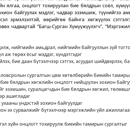
үйн ялгаа, онцлогт тохируулан бие бялдрын соёл, хүмү
охион байгуулах мэдлэг, чадвар эзэмшиж, түүнийгээ ам
сэл эрмэлзэлтэй, өөрийгөө байнга хөгжүүлэх сэтгэлгэ
вөх чадвартай “Багш-Сурган Хүмүүжүүлэгч”, “Мэргэжилт
дэлж, нийгмийн амьдрал, нийгмийн байгууллын зүй тогто
үл аж төрөх ёсыг мэддэг, хүндэтгэдэг
лэх, бие даан бүтээлчээр сэтгэх, асуудал шийдвэрлэх, б
оловсролын сургалтын цөм хөтөлбөрийн биеийн тамиры
, бие бялдрын хөгжлийн онцлогт нийцүүлэн зохион байгу
йг эзэмшин, суралцагчдын бие бялдрын хөгжил, төлөвш
ээр ашигладаг
 ухааны үндэстэй зохион байгуулдаг
он эх сурвалжийг бүтээлчээр мэргэжлийн үйл ажиллага
гэл зүйн онцлогт тохируулж биеийн тамирын сургалтыг