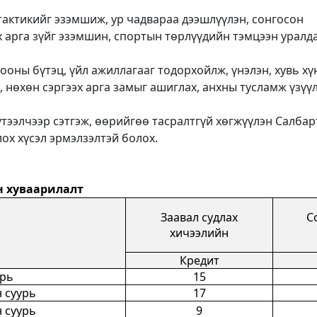
тактикийг эзэмшиж, ур чадвараа дээшлүүлэн, сонгосон
х арга зүйг эзэмшин, спортын төрлүүдийн тэмцээн уралд
ооны бүтэц, үйл ажиллагааг тодорхойлж, үнэлэн, хувь хү
 нөхөн сэргээх арга замыг ашиглах, анхны тусламж үзүүл
тээлчээр сэтгэж, өөрийгөө тасралтгүй хөгжүүлэн Салбар
ох хүсэл эрмэлзэлтэй болох.
н хуваарилалт
Заавал судлах
С
хичээлийн
Кредит
урь
1
5
 суурь
17
 суурь
9