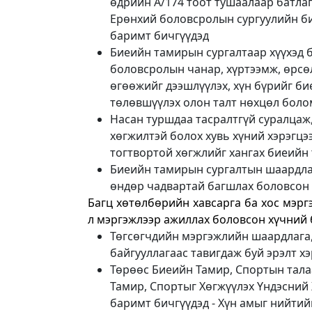
өдрийн А/174 тоот тушаалаар батлаг
Ерөнхий боловсролын сургуулийн б
баримт бичгүүдэд
Биеийн тамирын сургалтаар хүүхэд 
боловсролын чанар, хүртээмж, өрсө
өгөөжийг дээшлүүлэх, хүн бүрийг би
төлөвшүүлэх олон талт нөхцөл боло
Насан туршдаа тасралтгүй суралцаж
хөгжилтэй болох хувь хүний хэрэгцээ
тогтвортой хөгжлийг хангах биеий
Биеийн тамирын сургалтын шаардла
өндөр чадвартай багшлах боловсон 
Багц хөтөлбөрийн хавсарга ба хос мэр
л мэргэжлээр ажиллах боловсон хүчний 
Төгсөгчдийн мэргэжлийн шаардлага,
байгууллагаас тавигдаж буй эрэлт х
Төрөөс Биеийн Тамир, Спортын талаа
Тамир, Спортыг Хөгжүүлэх Үндэсний 
баримт бичгүүдэд - Хүн амыг нийтий