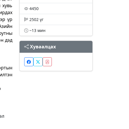
м хувь
4450
ирдах
эр үр
2502 үг
Азийн
~13 мин
юутны
н дэд
Хуваалцах
ортын
илтэн
р
эл