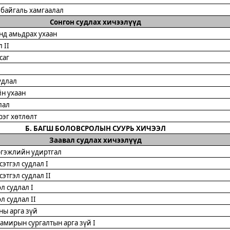
 байгаль хамгаалал
Сонгон судлах хичээлүүд
нд амьдрах ухаан
 II
саг
н
судлал
н ухаан
лал
рэг хөтлөлт
Б. БАГШ БОЛОВСРОЛЫН СУУРЬ ХИЧЭЭЛ
Заавал судлах хичээлүүд
ргэжлийн удиртгал
сэтгэл судлал I
этгэл судлал II
л судлал I
л судлал II
ны арга зүй
амирын сургалтын арга зүй I