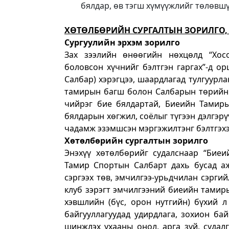
бялдар, өв тэгш хүмүүжлийг төлөвшү
ХӨТӨЛБӨРИЙН СУРГАЛТЫН ЗОРИЛГО,
Сургуулийн эрхэм зорилго
Зах зээлийн өнөөгийн нөхцөлд “Хосо
боловсон хүчнийг бэлтгэн гаргах”-д 
Салбар) хэрэгцээ, шаардлагад тулгуур
тамирын багш болон Салбарын төрийн б
чийрэг бие бялдартай, Биеийн Тамиры
бялдарын хөгжил, соёлыг түгээн дэлгэрү
чадамж эзэмшсэн мэргэжилтэнг бэлтгэх
Хөтөлбөрийн сургалтын зорилго
Энэхүү хөтөлбөрийг судалснаар “Биеи
Тамир Спортын Салбарт дахь бусад а
сэргээх төв, эмчилгээ-урьдчилан сэргий
клуб зэрэгт эмчилгээний биеийн тамир
хэвшлийн (бүс, орон нутгийн) бүхий л
байгууллагуудад удирдлага, зохион ба
шинжлэх ухааны онол, арга зүй, судал