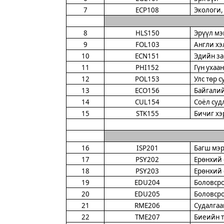
7
ECP108
Экологи,
8
HLS150
Эрүүл мэ
9
FОL103
Англи хэл
10
ECN151
Эдийн за
11
PHI152
Гүн ухаа
12
POL153
Улс төр 
13
ECO156
Байгалий
14
CUL154
Соёл суд
15
STK155
Бичиг хэ
16
ISP201
Багш мэ
17
PSY202
Ерөнхий 
18
PSY203
Ерөнхий с
19
EDU204
Боловсро
20
EDU205
Боловсро
21
RME206
Судалгаа
22
TME207
Биеийн т