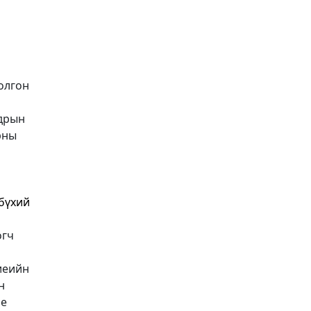
болгон
лдрын
рны
бүхий
огч
иеийн
н
ие