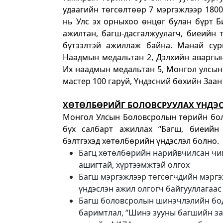
удаагийн төгсөлтөөр 7 мэргэжлээр 1800
нь Улс эх орныхоо өнцөг булан бүрт 
ажилтан, багш-дасгалжуулагч, биеийн 
бүтээлтэй ажиллаж байна. Манай сур
Наадмын медальтан 2, Дэлхийн аваргын
Их наадмын медальтан 5, Монгол улсын 
мастер 100 гаруй, Үндэсний бөхийн Заан
ХӨТӨЛБӨРИЙГ БОЛОВСРУУЛАХ ҮНДЭ
Монгол Улсын Боловсролын төрийн бол
бүх салбарт ажиллах “Багш, биеийн 
бэлтгэхэд хөтөлбөрийн үндэслэл болно.
Багц хөтөлбөрийн нарийвчилсан чи
ашигтай, хүртээмжтэй олгох
Багш мэргэжлээр төгсөгчдийн мэрг
үндэслэн ажил олгогч байгууллагаас
Багш боловсролын шинэчлэлийн бод
баримтлал, “Шинэ зууны багшийн за