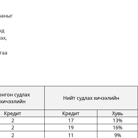
ааныг
нд
эх,
таа
онгон судлах
Нийт судлах хичээлийн
хичээлийн
Кредит
Кредит
Хувь
2
17
13%
2
19
16%
2
11
9%