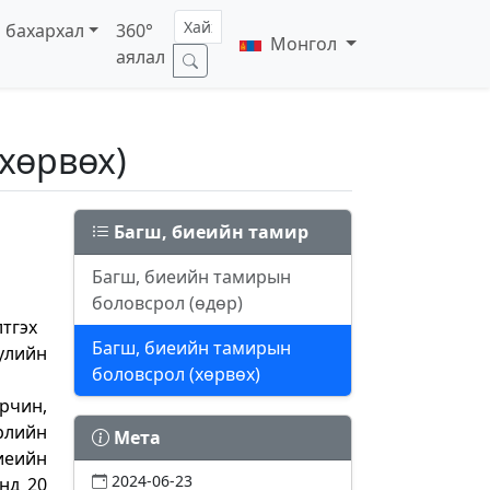
 бахархал
360°
Монгол
аялал
хөрвөх)
Багш, биеийн тамир
Багш, биеийн тамирын
боловсрол (өдөр)
тгэх
Багш, биеийн тамирын
улийн
боловсрол (хөрвөх)
рчин,
рлийн
Мета
иеийн
2024-06-23
нд 20