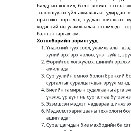
бялдрын хөгжил, бэлтгэлжилт, сэтгэл з
төлөвшүүлэх үйл ажиллагааг удирдан з
практикт хэрэглэх, судлан шинжлэх хү
үндэсний өв уламжлалаа эрхэмлэдэг хөр
бэлтгэн гаргах юм.
Хөтөлбөрийн зорилтууд
Үндэсний түүх соёл, уламжлалыг дээ
хүний эрх, эрх чөлөө, үнэт зүйлс, эрү
Өөрийгөө хөгжүүлэх, шинийг эрэлхий
ажилладаг
Сургуулийн өмнөх болон Ерөнхий б
сургалтыг суралцагчдын эрүүл мэнд
Биеийн тамирын судалгааны арга зү
үнэлж, үр дүнг нь сургалтад бүтээлч
Эзэмшсэн мэдлэг, чадвараа шинжлэх
Мэдээлэл харилцааны технологи бол
ашигладаг
Суралцагчдын бие махбодийн ба сэт