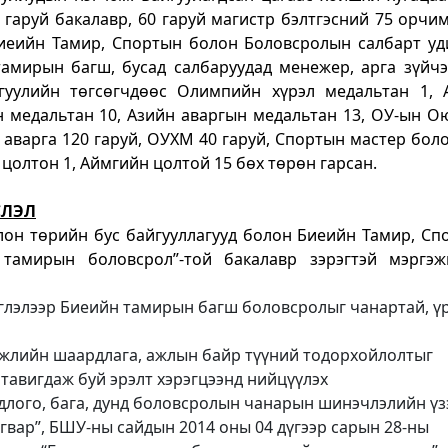
 гаруй бакалавр, 60 гаруй магистр бэлтгэсний 75 орчи
Биеийн Тамир, Спортын болон Боловсролын салбарт уд
тамирын багш, бусад салбаруудад менежер, арга зүйчэ
гуулийн төгсөгчдөөс Олимпийн хүрэл медальтан 1, 
 медальтан 10, Азийн аваргын медальтан 13, ОУ-ын О
аварга 120 гаруй, ОУХМ 40 гаруй, Спортын мастер боло
 цолтон 1, Аймгийн цолтой 15 бөх төрөн гарсан.
СЛЭЛ
он төрийн бус байгууллагууд болон Биеийн Тамир, Сп
тамирын боловсрол”-той бакалавр зэрэгтэй мэргэж
глэлээр Биеийн тамирын багш боловсролыг чанартай, ү
эжлийн шаардлага, ажлын байр түүний тодорхойлолтыг
 тавигдаж буй эрэлт хэрэгцээнд нийцүүлэх
лого, бага, дунд боловсролын чанарын шинэчлэлийн үз
гвар”, БШУ-ны сайдын 2014 оны 04 дүгээр сарын 28-ны