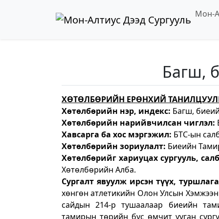
Мон-А
Багш, 
ХӨТӨЛБӨРИЙН ЕРӨНХИЙ ТАНИЛЦУУЛ
Хөтөлбөрийн нэр, индекс:
Багш, биеи
Хөтөлбөрийн нарийвчилсан чиглэл:
Хавсарга ба хос мэргэжил:
БТС-ын сал
Хөтөлбөрийн зориулалт:
Биеийн Тамир
Хөтөлбөрийг хариуцах сургууль, салб
Хөтөлбөрийн Алба.
Сургалт явуулж ирсэн түүх, туршлаг
хөнгөн атлетикийн Олон Улсын Хэмжээн
сайдын 214-р тушаалаар биеийн тами
тамирын төрийн бус өмчит ууган сургу