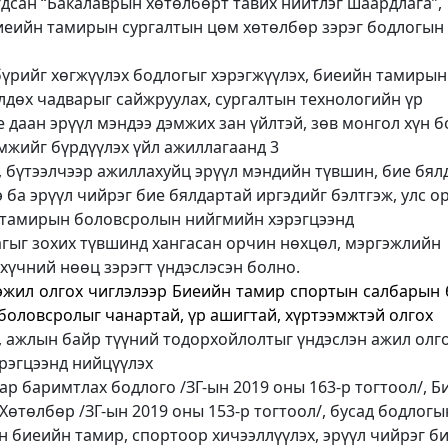
дсан “Бакалаврын хөтөлбөрт тавих нийтлэг шаардлага”,
иеийн тамирын сургалтын цөм хөтөлбөр зэрэг бодлогын
бүрийг хөгжүүлэх бодлогыг хэрэгжүүлэх, биеийн тамирын
лдөх чадварыг сайжруулах, сургалтын технологийн үр
е даан эрүүл мэндээ дэмжих зан үйлтэй, зөв монгол хүн 
мжийг бүрдүүлэх үйл ажиллагаанд 3
, бүтээлчээр ажиллахуйц эрүүл мэндийн түвшин, бие бя
 ба эрүүл чийрэг бие бялдартай иргэдийг бэлтгэж, улс о
н тамирын боловсролын нийгмийн хэрэгцээнд
гыг зохих түвшинд хангасан орчин нөхцөл, мэргэжлийн
хүчний нөөц зэрэгт үндэслэсэн болно.
гэжил олгох чиглэлээр Биеийн тамир спортын салбарын 
боловсролыг чанартай, үр ашигтай, хүртээмжтэй олгох
 ажлын байр түүний тодорхойлолтыг үндэслэн ажил олг
эрэгцээнд нийцүүлэх
р баримтлах бодлого /ЗГ-ын 2019 оны 163-р тогтоол/, Б
Хөтөлбөр /ЗГ-ын 2019 оны 153-р тогтоол/, бусад бодлогы
н биеийн тамир, спортоор хичээллүүлэх, эрүүл чийрэг б