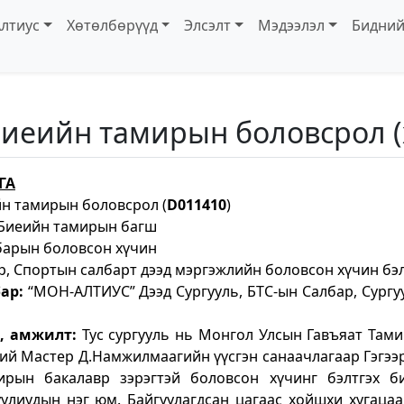
лтиус
Хөтөлбөрүүд
Элсэлт
Мэдээлэл
Бидний
биеийн тамирын боловсрол (
ГА
йн тамирын боловсрол (
D011410
)
Биеийн тамирын багш
барын боловсон хүчин
, Спортын салбарт дээд мэргэжлийн боловсон хүчин бэл
ар:
“МОН-АЛТИУС” Дээд Сургууль, БТС-ын Салбар, Сургу
а, амжилт:
Тус сургууль нь Монгол Улсын Гавъяат Тами
ий Мастер Д.Намжилмаагийн үүсгэн санаачлагаар Гэгээ
рын бакалавр зэрэгтэй боловсон хүчинг бэлтгэх б
улиудын нэг юм. Байгуулагдсан цагаас хойшхи хугацаа