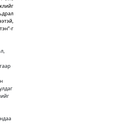
үжлийг
ьдрал
этэй,
эн”-г
л,
агаар
н
улдаг
лийг
андаа