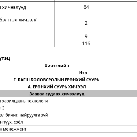
 хичээлүүд
6
4
бэлтгэл хичээл/
2
9
11
6
үтэц
Хичээлийн
Нэр
I. БАГШ БОЛОВСРОЛЫН ЕРӨНХИЙ СУУРЬ
А. ЕРӨНХИЙ СУУРЬ ХИЧЭЭЛ
Заавал судлах хичээлүүд
л харилцааны технологи
л I
эл бичиг, найруулга зүй
 түүх, соёл
н менежмент