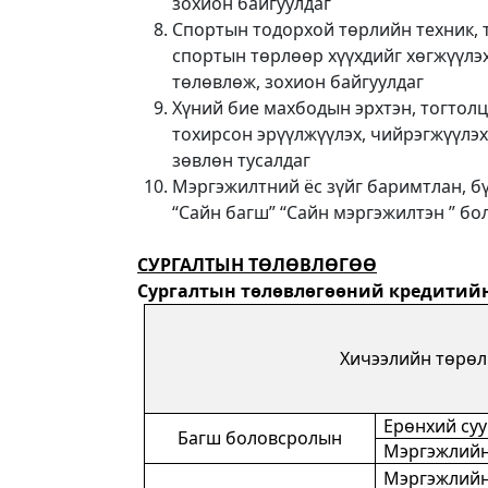
зохион байгуулдаг
Спортын тодорхой төрлийн техник, 
спортын төрлөөр хүүхдийг хөгжүүлэ
төлөвлөж, зохион байгуулдаг
Хүний бие махбодын эрхтэн, тогтолц
тохирсон эрүүлжүүлэх, чийрэгжүүлэх,
зөвлөн тусалдаг
Мэргэжилтний ёс зүйг баримтлан, бү
“Сайн багш” “Сайн мэргэжилтэн ” бол
СУРГАЛТЫН ТӨЛӨВЛӨГӨӨ
Сургалтын төлөвлөгөөний кредитий
Хичээлийн төрөл
Ерөнхий су
Багш боловсролын
Мэргэжлийн
Мэргэжлийн