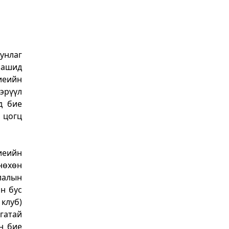
унлаг
аашид
иеийн
эрүүл
д бие
а цогц
иеийн
нөхөн
члалын
н бус
клуб)
гатай
н бие