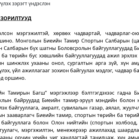
үлэх зэрэгт үндэслэн
 ЗОРИЛТУУД
лсон мэргэжилтэй, хөрвөх чадвартай, чадварлаг-ою
оршино. Монголын Биеийн Тамир Спортын Салбарын (ц
лан Салбарын бүх шатны Боловсролын байгууллагуудад Б
а төрийн бус хэвшлийн байгууллагуудад ажил эрхлэх 
н шинжлэх ухааны онол, сургалтын арга зүй, хүн ам
үлэх, үйл ажиллагааг зохион байгуулах мэдлэг, чадвар б
эд оршино.
йн Тамирын Багш” мэргэжлээр бэлтгэгдэхээс гадна Б
жлын байруудад Биеийн тамир-эрүүл мэндийн болон 
лэх байгууллага, амралт, сувилалын газар, аялал, жуул
ын зааварлагч Биеийн тамир, спортын төрийн ба төрий
 байгууллага болон Олон нийтийн (спортын холбоод, 
йгуулагч, мэргэжилтэн, менежерээр ажиллахад шаардла
гааны орчин үеийн чиг хандлагтай танилцаж, хүн амы