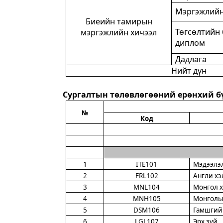
Мэргэжлийн
Биеийн тамирын
Төгсөлтийн 
мэргэжлийн хичээл
диплом
Дадлага
Нийт дүн
Сургалтын төлөвлөгөөний ерөнхий б
№
Код
1
ITE101
Мэдээлэ
2
FRL102
Англи хэ
3
MNL104
Монгол х
4
MNH105
Монголын
5
DSM106
Гамшгий
6
LGL107
Эрх зүй