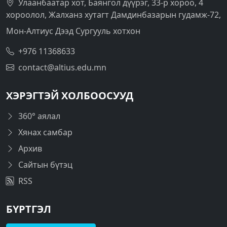
Улаанбаатар хот, Баянгол дүүрэг, 33-р хороо, 4
хороолол, Жалханз хутагт Дамдинбазарын гудамж-72,
Мон-Алтиус Дээд Сургууль хотхон
+976 11368633
contact@altius.edu.mn
ХЭРЭГТЭЙ ХОЛБООСУУД
360° аялал
Хянах самбар
Архив
Сайтын бүтэц
RSS
БҮРТГЭЛ