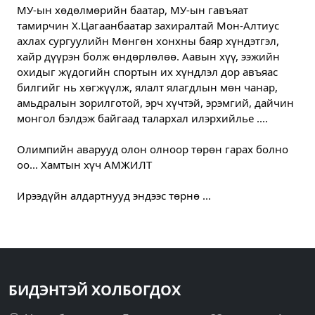
МУ-ын хөдөлмөрийн баатар, МУ-ын гавъяат 
тамирчин Х.Цагаанбаатар захиралтай Мон-Алтиус 
ахлах сургуулийн Мөнгөн хонхны баяр хүндэтгэл, 
хайр дүүрэн болж өндөрлөлөө. Аавын хүү, ээжийн 
охидыг жүдогийн спортын их хүндлэл дор авъяас 
билгийг нь хөгжүүлж, ялалт ялагдлын мөн чанар, 
амьдралын зорилготой, эрч хүчтэй, эрэмгий, дайчин 
монгол бэлдэж байгаад талархал илэрхийлье ....
Олимпийн аварууд олон олноор төрөн гарах болно 
оо... Хамтын хүч АМЖИЛТ
Ирээдүйн алдартнууд эндээс төрнө ...
БИДЭНТЭЙ ХОЛБОГДОХ