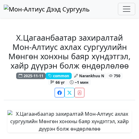
Х.Цагаанбаатар захиралтай
Мон-Алтиус ахлах сургуулийн
Мөнгөн хонхны баяр хүндэтгэл,
хайр дүүрэн болж өндөрлөлөө
2025-11-11
common
Narankhuu N
750
66 үг
~1 мин