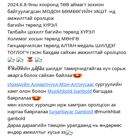
2024.6.8-9ны хооронд ТӨВ аймагт зохион 
байгуулагдсан МОДОН БӨМБӨГИЙН УАШТ -нд 
амжилттай оролцож
багийн төрөлд ХҮРЭЛ
Талбайн цохилт багийн төрөлд ХҮРЭЛ
Холимог хосын төрөлд МӨНГӨ
Ганцаарчилсан төрөлд АЛТАН мeдаль ШИЛДЭГ 
ТОГЛОГЧ гэсэн бахдам сайхан амжилттай оролцлоо
3 жилийн дараа шилдэг тамирчидтайгаа хүч сорьж 
аварга болох сайхан байлаа
Ирээдүйн Алдартнууд Мон-Алтиусаас
 сургуулийн 
хамт олон болон 
Munkhbold Ganbold
 багшдаа 
баярлалаа
мөн холоос хүрэлцэн ирж хамтран оролцсон ах 
нартаа баярлалаа 
Sugarbayar Ganbold
 @munkhbat 
ganbold
Дараа дараагийн тэмцээн уралдаанд нь өндөрөөс 
өндөр амжилтыг хүсьe ээ