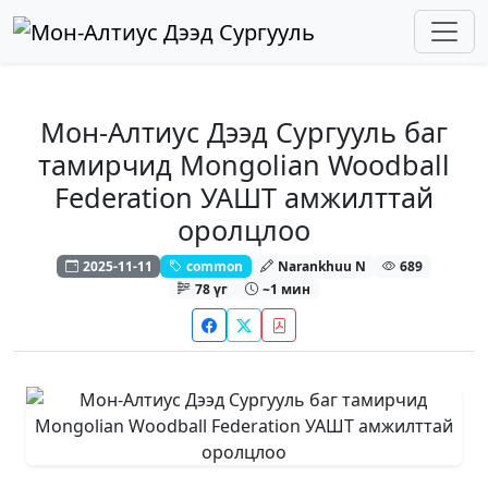
Мон-Алтиус Дээд Сургууль баг
тамирчид Mongolian Woodball
Federation УАШТ амжилттай
оролцлоо
2025-11-11
common
Narankhuu N
689
78 үг
~1 мин